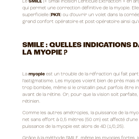
Le
SMILE
(« Small Incision Lenticule Extraction » en an
qui permet une correction définitive de la myopie. El
superficielle (
PKR
) ou d’ouvrir un volet dans la cornée
grand confort opératoire et post-opératoire ainsi qu
SMILE : QUELLES INDICATIONS 
LA MYOPIE ?
La
myopie
est un trouble de la réfraction qui fait par
l’astigmatisme. Les myopes voient bien de près mais ma
trop bombée, même si le cristallin peut parfois être i
avant de la rétine. Or, pour que la vision soit parfaite
rétinien.
Comme les autres amétropies, la puissance de la myopi
net sans effort à 0,5 mètres (50 cm) est affecté d’une m
puissance de la myopie est alors de 4D (1/0,25).
Grâce à la méthode SMILE, même les myopies fortes, jus