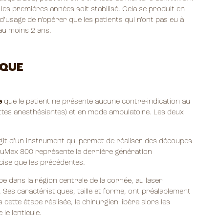
les premières années soit stabilisé. Cela se produit en
 d’usage de n’opérer que les patients qui n’ont pas eu à
au moins 2 ans.
IQUE
e
que le patient ne présente aucune contre-indication au
outtes anesthésiantes) et en mode ambulatoire. Les deux
agit d’un instrument qui permet de réaliser des découpes
isuMax 800 représente la dernière génération
cise que les précédentes.
pe dans la région centrale de la cornée, au laser
 Ses caractéristiques, taille et forme, ont préalablement
cette étape réalisée, le chirurgien libère alors les
le lenticule.