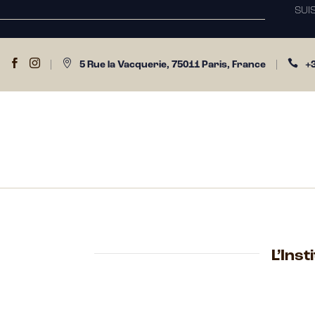
SUI




|
5 Rue la Vacquerie, 75011 Paris, France
|
+3
L’Ins