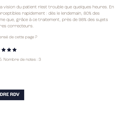
la vision du patient n’est trouble que quelques heures. En
perceptibles rapidement : dès le lendemain, 80% des
ime que, grâce à ce traitement, près de 98% des sujets
rres correcteurs.
nsé de cette page ?
 5. Nombre de notes :
3
DRE RDV