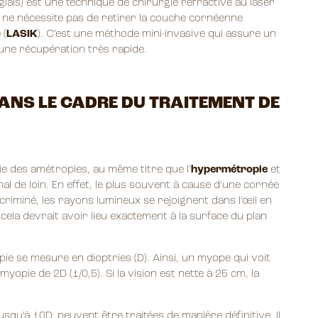
glais) est une technique de chirurgie réfractive au laser
le ne nécessite pas de retirer la couche cornéenne
 (
LASIK
). C’est une méthode mini-invasive qui assure un
’une récupération très rapide.
DANS LE CADRE DU TRAITEMENT DE
tie des amétropies, au même titre que l’
hypermétropie
et
l de loin. En effet, le plus souvent à cause d’une cornée
ncriminé, les rayons lumineux se rejoignent dans l’œil en
, cela devrait avoir lieu exactement à la surface du plan
e se mesure en dioptries (D). Ainsi, un myope qui voit
yopie de 2D (1/0,5). Si la vision est nette à 25 cm, la
qu’à 10D, peuvent être traitées de manière définitive. Il