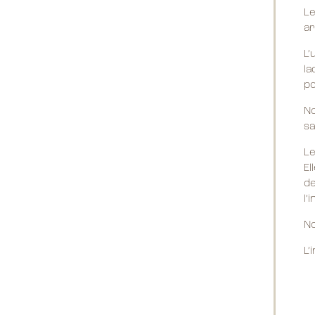
Le
ar
L’
la
po
No
sa
Le
El
de
l’
No
L’