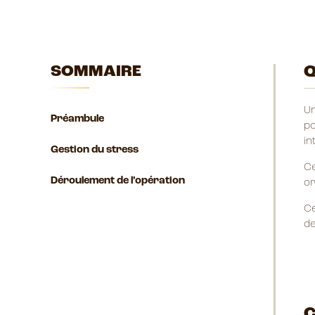
SOMMAIRE
Q
Un
Préambule
po
in
Gestion du stress
Ce
Déroulement de l’opération
or
Ce
de
C