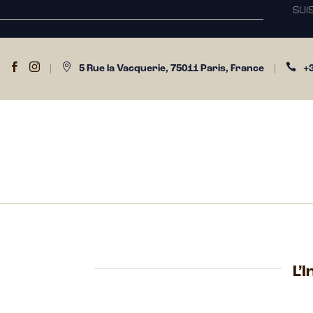
SUI




|
5 Rue la Vacquerie, 75011 Paris, France
|
+3
L’