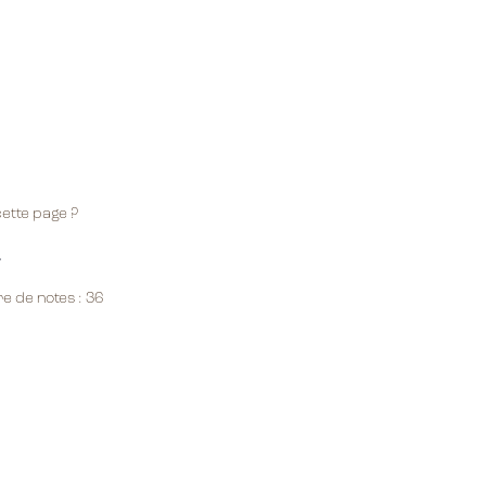
ette page ?
e de notes :
36