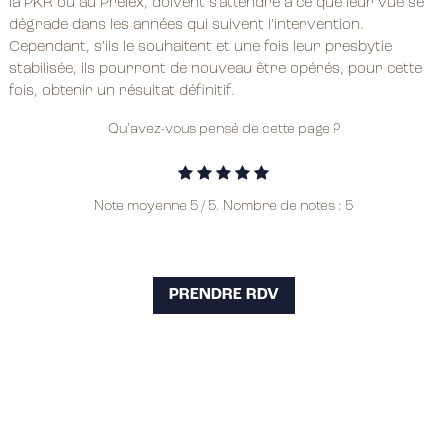
la PKR ou au Prelex, doivent s’attendre à ce que leur vue se
dégrade dans les années qui suivent l’intervention.
Cependant, s’ils le souhaitent et une fois leur presbytie
stabilisée, ils pourront de nouveau être opérés, pour cette
fois, obtenir un résultat définitif.
Qu'avez-vous pensé de cette page ?
Note moyenne
5
/ 5. Nombre de notes :
5
PRENDRE RDV