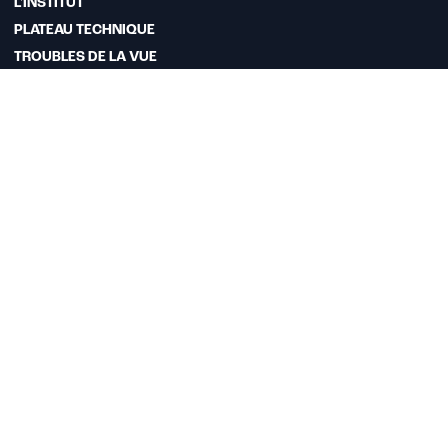
L'INSTITUT
PLATEAU TECHNIQUE
TROUBLES DE LA VUE
LES TECHNIQUES DE CHIRURGIE RÉFRACTIVE
CHIRURGIE RÉFRACTIVE
CHIRURGIE DE LA CATARACTE
BLOG
Mentions légales
© Copyright – Institut Voltaire –
WKDO
| Webdesign Antipodes
Médical